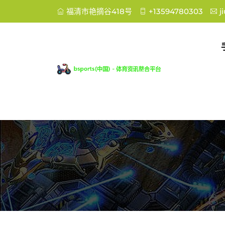
福清市艳摘谷418号
+13594780303
j