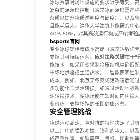
冰球赛事对场地设施的要求近乎苛刻。高
复杂的温湿度控制（通常冰面温度需严格
杂质以提升冰质透明度与硬度）、以及频
且能耗巨大。清华大学建筑节能研究中心
40%-60%，对其高效运行构成严峻考验
bsports官网
专业冰球馆建造成本高昂（通常达数亿元
支撑其可持续运营。
应对策略关键在于“
能技术，如采用变频制冷压缩机精确匹配
于场地供暖或生活热水）、智能照明控制
成本。例如，北京某冬奥场馆改造后通过
多功能化与灵活转换，如通过活动地板系
速转换技术，使冰场能在短时间内切换为
业价值，支撑场馆的长期健康运营。
安全管理挑战
冰球运动高速、强对抗的特性决定了其极
以上）中的猛烈冲撞、锋利的冰刀、以及
成严重伤害，如脑震荡、骨折、切割伤等