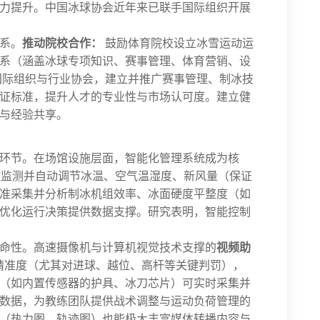
力提升。中国冰球协会近年来已联手国际组织开展
系。
推动院校合作：
鼓励体育院校设立冰雪运动运
系（涵盖冰球专项知识、赛事管理、体育营销、设
际组织与行业协会，建立并推广赛事管理、制冰技
证标准，提升人才的专业性与市场认可度。建立健
与经验共享。
环节。在场馆设施层面，智能化管理系统成为核
时监测并自动调节冰温、空气温湿度、新风量（保证
准采集并分析制冰机组效率、冰面硬度平整度（如
优化运行决策提供数据支撑。研究表明，智能控制
命性。高速摄像机与计算机视觉技术支撑的
视频助
精准度（尤其对进球、越位、高杆等关键判罚），
（如内置传感器的护具、冰刀芯片）可实时采集并
数据，为教练团队提供战术调整与运动负荷管理的
（热力图、轨迹图）也能极大丰富媒体转播内容与