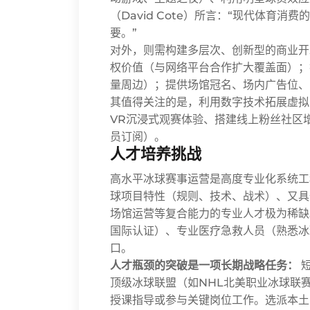
（David Cote）所言：“现代体育
要。”
对外，则需构建多层次、创新型的商业开
权价值（与网络平台合作扩大覆盖面）；
量周边）；提供场馆冠名、场内广告位、
其值得关注的是，利用数字技术拓展虚拟
VR沉浸式观赛体验、搭建线上粉丝社区
员订阅）。
人才培养挑战
高水平冰球赛事运营是高度专业化系统工
球项目特性（规则、技术、战术）、又具
场馆运营等复合能力的专业人才极为稀缺
国际认证）、专业医疗急救人员（熟悉冰
口。
人才瓶颈的突破是一项长期战略任务：
短
顶级冰球联盟（如NHL北美职业冰球联赛
授课指导或参与关键岗位工作。选派本土