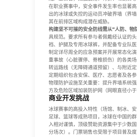
在职业赛事中，安全事件发生率也显著高
出的冰球或失控的运动员冲破界墙（界墙
其在前排区域构成潜在威胁。
构建坚不可摧的安全防线需从“人防、物
具规范。要求所有参与者佩戴经认证的头
裆、护腿及专用冰球裤，并配备专业队医
制定详尽周全的应急预案并开展常态化演
重事故（心脏骤停、脊椎损伤）的各类场
转运路线（无障碍通道预留）、与附近定
定期组织包含安保、医疗、志愿者及各参
物理防护设施至关重要：提升界墙系统强
方及危险区域加装防护网（网眼直径小于
商业开发挑战
冰球赛事的高投入特性（场馆、制冰、安
足球、篮球等成熟项目，冰球在中国的群
入相对谨慎，顶级赞助资源集中于少数国
分场次）。门票销售也受限于项目普及度