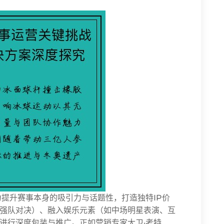
提升赛事本身的吸引力与话题性，打造独特IP价
强队对决）、融入娱乐元素（如中场明星表演、互
进行深度包装与推广。正如营销专家大卫·考特