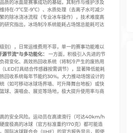
品质的冰面是赛事成功的基础，其制作与维护涉及
维持在-7℃至-9℃）、水质处理（去离子水可减少
繁的除冰浇冰流程（专业冰车操作），技术难度高
的研究指出，冰场制冷系统能耗占场馆总能耗可达
。
级别），日常运维费用不菲，单一的赛事功能难以
开源节流”与多功能化：
一方面，积极引入先进的节
负荷变化、高效热回收系统（将制冷产生的废热用
（LED灯具结合传感器按需调节），显著降低能耗
热回收系统每年节能约30%。大力推动场馆设计的
统（如可移动冰球场界墙、可升降舞台地板）或快
篮球、演唱会、展览等场地，极大提升使用率与商
高的安全风险。运动员在高速滑行（可达40km/h
硬度极高的冰球（官方标准重约170克）都可能造
。国际冰球联合会（IIHF）的官方报告显示，即使