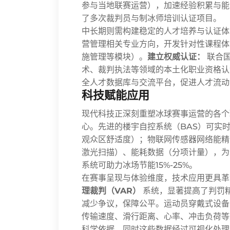
参与当地联赛运营），加速经验积累与能
了多次裁判员与制冰师培训认证项目。
中长期则需构建稳定的人才培养与认证体
营管理相关专业方向，开发针对性课程体
施管理等模块）。
建立权威认证：
联合国
术、裁判执法等领域的本土化职业资格认
全人才数据库与交流平台，促进人才流动
科技赋能应用
现代科技正深刻重塑冰球赛事运营的各个
心。先进的楼宇自控系统（BAS）可实
观众区舒适度）；物联网传感器网络能精
激光扫描）、能耗数据（分项计量），为
系统可助力冰场节能15%-25%。
在赛事呈现与体验维度，技术应用更具革
理裁判（VAR）
系统，显著提高了判罚
减少争议，保障公平。运动员穿戴式设备
传输速度、滑行距离、心率、冲击负荷等
科学依据，同时这些数据经过可视化处理