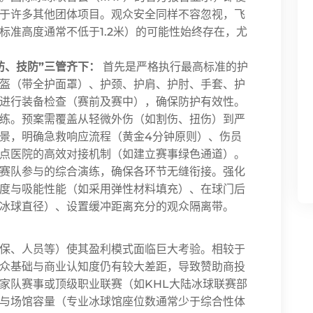
于许多其他团体项目。观众安全同样不容忽视，飞
标准高度通常不低于1.2米）的可能性始终存在，尤
防、技防”三管齐下：
首先是严格执行最高标准的护
盔（带全护面罩）、护颈、护肩、护肘、手套、护
进行装备检查（赛前及赛中），确保防护有效性。
练。预案需覆盖从轻微外伤（如割伤、扭伤）到严
景，明确急救响应流程（黄金4分钟原则）、伤员
点医院的高效对接机制（如建立赛事绿色通道）。
赛队参与的综合演练，确保各环节无缝衔接。强化
度与吸能性能（如采用弹性材料填充）、在球门后
冰球直径）、设置缓冲距离充分的观众隔离带。
保、人员等）使其盈利模式面临巨大考验。相较于
众基础与商业认知度仍有较大差距，导致赞助商投
家队赛事或顶级职业联赛（如KHL大陆冰球联赛部
与场馆容量（专业冰球馆座位数通常少于综合性体