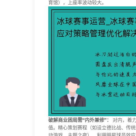
育馆），上座率波动较大。
破解商业困局需“内外兼修”：
对内，着力
值。精心策划赛程（如设立德比战、传统
动游戏、主题之夜）、利用明星球员效应